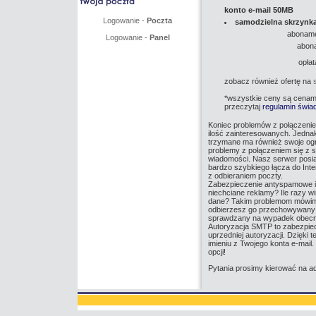
konto e-mail 50MB
Logowanie -
Poczta
samodzielna skrzynk
aboname
Logowanie -
Panel
abon
opłat
zobacz również ofertę na
*wszystkie ceny są cenami
przeczytaj
regulamin świa
Koniec problemów z połączenie
ilość zainteresowanych. Jedna
trzymane ma również swoje ogr
problemy z połączeniem się z 
wiadomości. Nasz serwer posia
bardzo szybkiego łącza do Int
z odbieraniem poczty.
Zabezpieczenie antyspamowe i 
niechciane reklamy? Ile razy w
dane? Takim problemom mówimy 
odbierzesz go przechowywany je
sprawdzany na wypadek obecnoś
Autoryzacja SMTP to zabezpiec
uprzedniej autoryzacji. Dzięki
imieniu z Twojego konta e-mail
opcji!
Pytania prosimy kierować na a