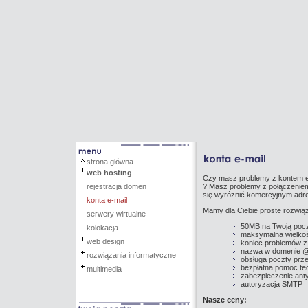
strona główna
web hosting
Czy masz problemy z kontem e-
rejestracja domen
? Masz problemy z połączenie
się wyróżnić komercyjnym adr
konta e-mail
Mamy dla Ciebie proste rozwiąz
serwery wirtualne
50MB na Twoją poc
kolokacja
maksymalna wielko
web design
koniec problemów z 
nazwa w domenie @
rozwiązania informatyczne
obsługa poczty prz
bezpłatna pomoc te
multimedia
zabezpieczenie ant
autoryzacja SMTP
Nasze ceny: