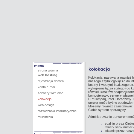
strona główna
web hosting
Kolokacja, nazywana również h
rejestracja domen
naszego szybkiego łącza do int
koszty inwestycji i dalszego u
konta e-mail
wykupienie łącza stałego (co ko
również kosztów adaptacji ser
serwery wirtualne
komputerowy: serwery własnej 
kolokacja
HP/Compaq, Intel. Doradzimy To
serwer może być w obudowie ra
web design
Możemy również zainstalować 
Ciebie system operacyjny.
rozwiązania informatyczne
Administrowanie serwerem moż
multimedia
zdalnie przez Ciebie
telnet? ssh? numer
lokalnie przez nasze