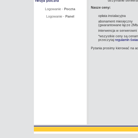
utrzymanie serwera
Nasze ceny:
Logowanie -
Poczta
opłata instalacyjna
Logowanie -
Panel
abonament miesięczny
(gwarantowane łącze 2Mb
interwencja w serwerowni
*wszystkie ceny są cenam
przeczytaj
regulamin świa
Pytania prosimy kierować na a