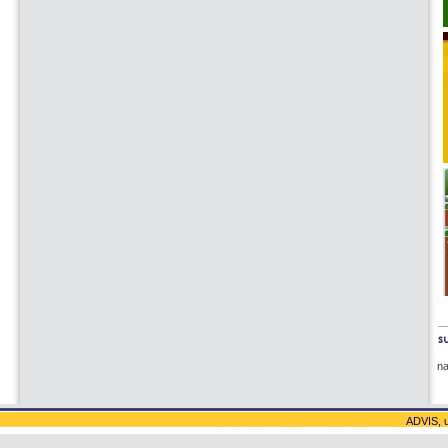
n
office@advis.pl
mary@advis.pl
joe@advis.pl
ADVIS, u