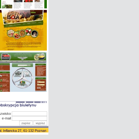
azwisko
e-mail
l. Inflancka 27, 61-132 Poznan