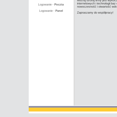
Mocną stroną firmy jest wykor
internetowych i technologii ba
Logowanie -
Poczta
nowoczesność i otwartość wdr
Logowanie -
Panel
Zapraszamy do współpracy!