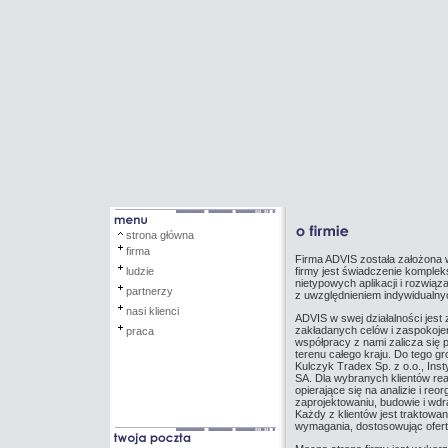
strona główna
firma
Firma ADVIS została założona w
ludzie
firmy jest świadczenie komple
nietypowych aplikacji i rozwią
partnerzy
z uwzględnieniem indywidualnyc
nasi klienci
ADVIS w swej działalności jest 
zakładanych celów i zaspokoje
praca
współpracy z nami zalicza się 
terenu całego kraju. Do tego g
Kulczyk Tradex Sp. z o.o., Ins
SA. Dla wybranych klientów rea
opierające się na analizie i re
zaprojektowaniu, budowie i wd
Każdy z klientów jest traktowan
wymagania, dostosowując ofertę 