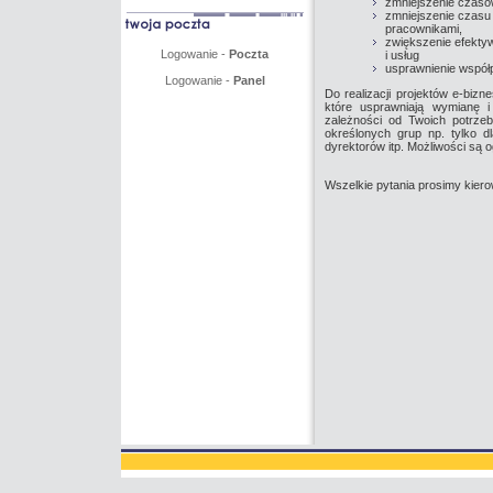
zmniejszenie czasów
zmniejszenie czasu 
pracownikami,
zwiększenie efekty
Logowanie -
Poczta
i usług
usprawnienie współ
Logowanie -
Panel
Do realizacji projektów e-biz
które usprawniają wymianę i
zależności od Twoich potrzeb
określonych grup np. tylko dl
dyrektorów itp. Możliwości są
Wszelkie pytania prosimy kier