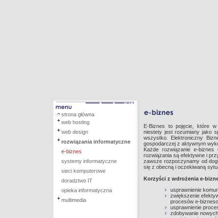
strona główna
web hosting
E-Biznes to pojęcie, które w
web design
niestety jest rozumiany jako s
wszystko. Elektroniczny Bizn
rozwiązania informatyczne
gospodarczej z aktywnym wykor
Każde rozwiązanie e-biznes 
e-biznes
rozwiązania są efektywne i pr
systemy informatyczne
zawsze rozpoczynamy od dogłę
się z obecną i oczekiwaną sytua
sieci komputerowe
Korzyści z wdrożenia e-bizne
doradztwo IT
usprawnienie komuni
opieka informatyczna
zwiększenie efekty
multimedia
procesów e-biznes
usprawnienie proces
zdobywanie nowych,