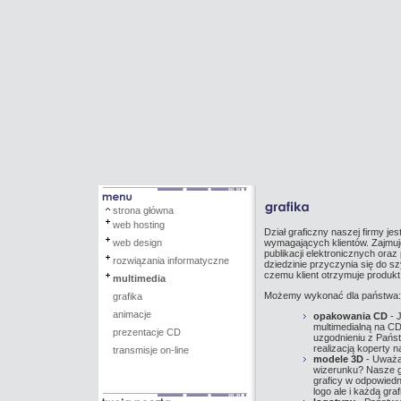
strona główna
web hosting
Dział graficzny naszej firmy je
web design
wymagających klientów. Zajmuje
publikacji elektronicznych oraz 
rozwiązania informatyczne
dziedzinie przyczynia się do szy
czemu klient otrzymuje produkt
multimedia
Możemy wykonać dla państwa:
grafika
animacje
opakowania CD
- 
multimedialną na CD
prezentacje CD
uzgodnieniu z Pańs
realizacją koperty 
transmisje on-line
modele 3D
- Uważaj
wizerunku? Nasze gr
graficy w odpowiedn
logo ale i każdą gr