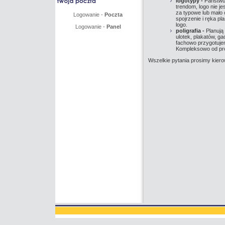
logotypy -
Państwu
trendom, logo nie je
za typowe lub mało 
Logowanie -
Poczta
spojrzenie i ręka p
logo.
Logowanie -
Panel
poligrafia -
Planują
ulotek, plakatów, g
fachowo przygotujem
Kompleksowo od proj
Wszelkie pytania prosimy kier