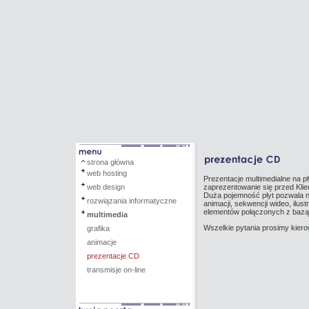
strona główna
web hosting
Prezentacje multimedialne na p
web design
zaprezentowanie się przed Kli
Duża pojemność płyt pozwala 
rozwiązania informatyczne
animacji, sekwencji wideo, ilus
elementów połączonych z bazą
multimedia
Wszelkie pytania prosimy kier
grafika
animacje
prezentacje CD
transmisje on-line