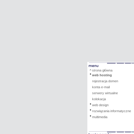
strona główna
web hosting
rejestracja domen
konta e-mail
serwery wirtualne
kolokacja
web design
rozwiązania informatyczne
multimedia