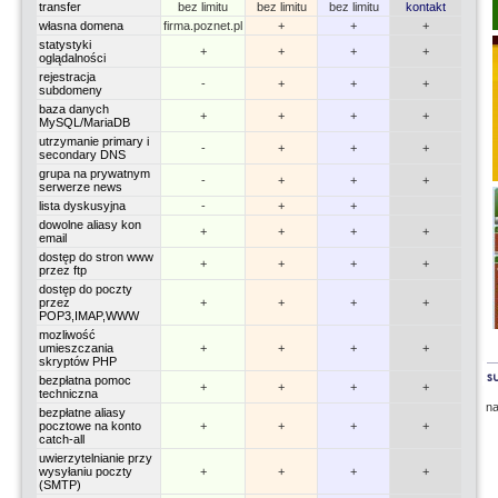
transfer
bez limitu
bez limitu
bez limitu
kontakt
własna domena
firma.poznet.pl
+
+
+
statystyki
+
+
+
+
oglądalności
rejestracja
-
+
+
+
subdomeny
baza danych
+
+
+
+
MySQL/MariaDB
utrzymanie primary i
-
+
+
+
secondary DNS
grupa na prywatnym
-
+
+
+
serwerze news
lista dyskusyjna
-
+
+
dowolne aliasy kon
+
+
+
+
email
dostęp do stron www
+
+
+
+
przez ftp
dostęp do poczty
przez
+
+
+
+
POP3,IMAP,WWW
mozliwość
umieszczania
+
+
+
+
skryptów PHP
bezpłatna pomoc
+
+
+
+
techniczna
n
bezpłatne aliasy
pocztowe na konto
+
+
+
+
catch-all
uwierzytelnianie przy
wysyłaniu poczty
+
+
+
+
(SMTP)