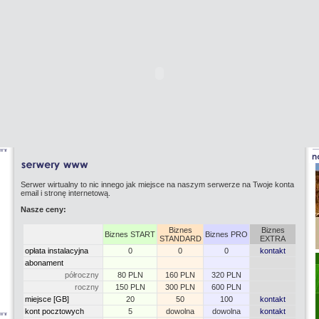
Serwer wirtualny to nic innego jak miejsce na naszym serwerze na Twoje konta
email i stronę internetową.
Nasze ceny:
Biznes
Biznes
Biznes START
Biznes PRO
STANDARD
EXTRA
opłata instalacyjna
0
0
0
kontakt
abonament
półroczny
80 PLN
160 PLN
320 PLN
roczny
150 PLN
300 PLN
600 PLN
miejsce [GB]
20
50
100
kontakt
kont pocztowych
5
dowolna
dowolna
kontakt