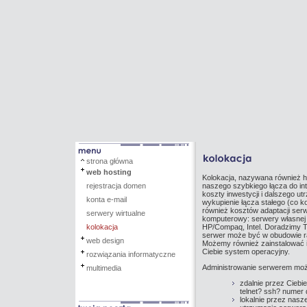
strona główna
web hosting
Kolokacja, nazywana również h
rejestracja domen
naszego szybkiego łącza do int
koszty inwestycji i dalszego u
konta e-mail
wykupienie łącza stałego (co ko
również kosztów adaptacji ser
serwery wirtualne
komputerowy: serwery własnej 
kolokacja
HP/Compaq, Intel. Doradzimy To
serwer może być w obudowie ra
web design
Możemy również zainstalować 
Ciebie system operacyjny.
rozwiązania informatyczne
Administrowanie serwerem moż
multimedia
zdalnie przez Ciebie
telnet? ssh? numer
lokalnie przez nasze