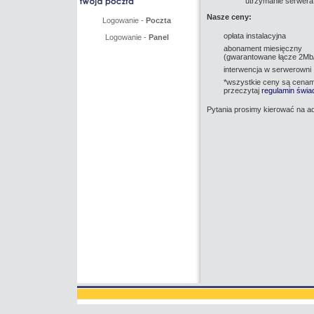
utrzymanie serwera
Nasze ceny:
Logowanie -
Poczta
opłata instalacyjna
Logowanie -
Panel
abonament miesięczny
(gwarantowane łącze 2Mb
interwencja w serwerowni
*wszystkie ceny są cenam
przeczytaj
regulamin świa
Pytania prosimy kierować na a