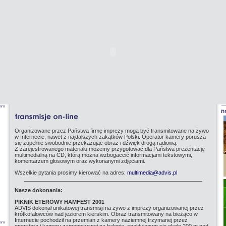
Organizowane przez Państwa firmę imprezy mogą być transmitowane na żywo
w Internecie, nawet z najdalszych zakątków Polski. Operator kamery porusza
się zupełnie swobodnie przekazując obraz i dźwięk drogą radiową.
Z zarejestrowanego materiału możemy przygotować dla Państwa prezentację
multimedialną na CD, którą można wzbogaccić informacjami tekstowymi,
komentarzem głosowym oraz wykonanymi zdjęciami.
Wszelkie pytania prosimy kierować na adres:
multimedia@advis.pl
Nasze dokonania:
PIKNIK ETEROWY HAMFEST 2001
ADVIS dokonał unikatowej transmisji na żywo z imprezy organizowanej przez
krótkofalowców nad jeziorem kierskim. Obraz transmitowany na bieżąco w
Internecie pochodził na przemian z kamery naziemnej trzymanej przez