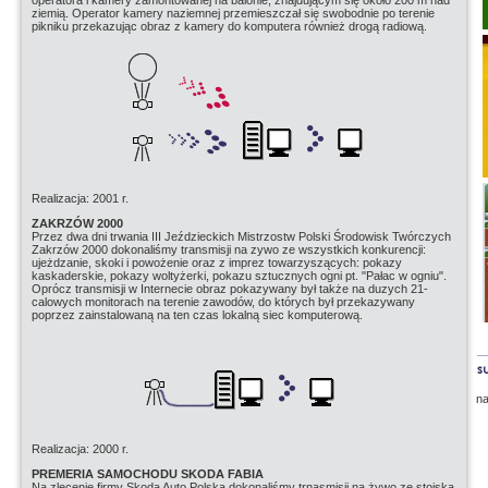
operatora i kamery zamontowanej na balonie, znajdującym się około 200 m nad
ziemią. Operator kamery naziemnej przemieszczał się swobodnie po terenie
pikniku przekazując obraz z kamery do komputera również drogą radiową.
Realizacja: 2001 r.
ZAKRZÓW 2000
Przez dwa dni trwania III Jeździeckich Mistrzostw Polski Środowisk Twórczych
Zakrzów 2000 dokonaliśmy transmisji na zywo ze wszystkich konkurencji:
ujeżdzanie, skoki i powożenie oraz z imprez towarzyszących: pokazy
kaskaderskie, pokazy woltyżerki, pokazu sztucznych ogni pt. "Pałac w ogniu".
Oprócz transmisji w Internecie obraz pokazywany był także na duzych 21-
calowych monitorach na terenie zawodów, do których był przekazywany
poprzez zainstalowaną na ten czas lokalną siec komputerową.
n
Realizacja: 2000 r.
PREMERIA SAMOCHODU SKODA FABIA
Na zlecenie firmy Skoda Auto Polska dokonaliśmy trnasmisji na żywo ze stoiska